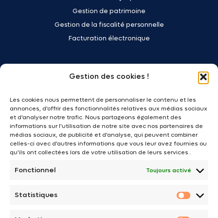
Gestion de patrimoine
Gestion de la fiscalité personnelle
Facturation électronique
Votre activité
Gestion des cookies !
Commerçants - Artisans
Les cookies nous permettent de personnaliser le contenu et les
Transport - Logistique
annonces, d'offrir des fonctionnalités relatives aux médias sociaux
Professionnels du bâtiment
et d'analyser notre trafic. Nous partageons également des
informations sur l'utilisation de notre site avec nos partenaires de
Cafés - Hôtels - Restaurants
médias sociaux, de publicité et d'analyse, qui peuvent combiner
Immobilier
celles-ci avec d'autres informations que vous leur avez fournies ou
qu'ils ont collectées lors de votre utilisation de leurs services..
Professions libérales
Fonctionnel
Toujours activé
Associations
Franchises - Réseaux
Statistiques
Agriculteurs - Viticulteurs
Statist