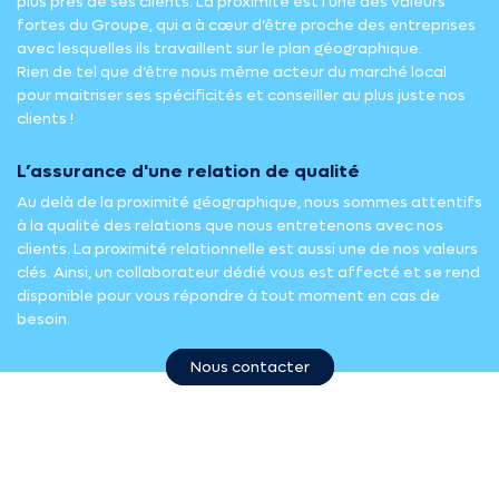
plus près de ses clients. La proximité est l’une des valeurs
fortes du Groupe, qui a à cœur d’être proche des entreprises
avec lesquelles ils travaillent sur le plan géographique.
Rien de tel que d’être nous même acteur du marché local
pour maitriser ses spécificités et conseiller au plus juste nos
clients !
L’assurance d'une relation de qualité
Au delà de la proximité géographique, nous sommes attentifs
à la qualité des relations que nous entretenons avec nos
clients. La proximité relationnelle est aussi une de nos valeurs
clés. Ainsi, un collaborateur dédié vous est affecté et se rend
disponible pour vous répondre à tout moment en cas de
besoin.
Nous contacter