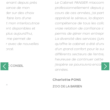
Le Cabinet PANSIER m'accompagne
professionnellement depuis plus de 30 ans. Au
cours de ces années, j'ai particulièrement
apprécié le sérieux, la disponibilité et la
compétence de tous les collaborateurs . Une
vraie relation de confiance s'est établie et m'a
permis de gérer mon entreprise avec sérénité.
La diversité des services (juridique, social ...)
qu'offre le cabinet a été d'une grande aide et
d'un grand confort pour le suivi global des
différents secteurs de l'entreprise. Je suis
heureuse de continuer cette collaboration qui
j'espère se poursuivra encore de nombreuses
années.
Previous
Next
Charlotte PONS
ZOO DE LA BARBEN