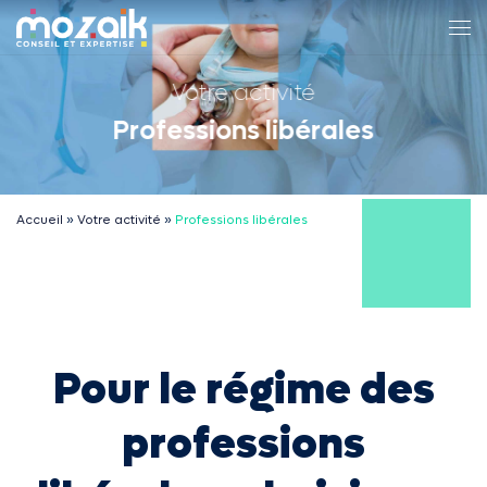
Passer au contenu
Me
Votre activité
Professions libérales
Accueil
»
Votre activité
»
Professions libérales
Pour le régime des
professions