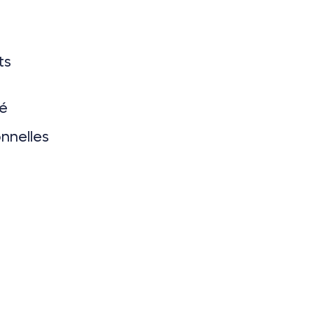
ts
té
nnelles