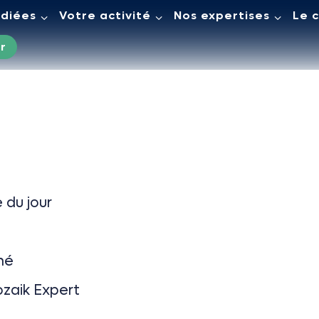
édiées
Votre activité
Nos expertises
Le 
r
e du jour
hé
ozaik Expert