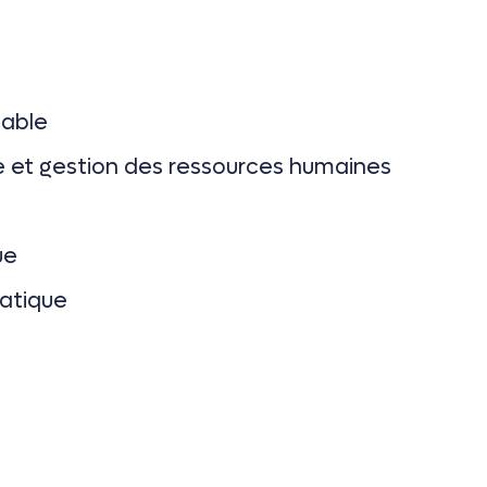
table
e et gestion des ressources humaines
ue
matique