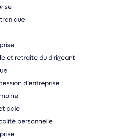
rise
ctronique
prise
e et retraite du dirigeant
que
cession d’entreprise
imoine
et paie
calité personnelle
prise