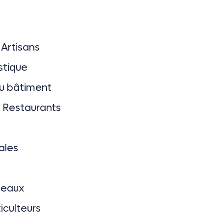
Artisans
stique
du bâtiment
– Restaurants
ales
seaux
ticulteurs