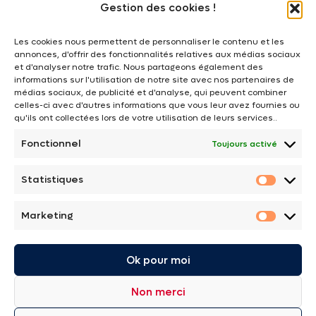
Gestion des cookies !
Commerçants - Artisans
Les cookies nous permettent de personnaliser le contenu et les
Transport - Logistique
annonces, d'offrir des fonctionnalités relatives aux médias sociaux
et d'analyser notre trafic. Nous partageons également des
Professionnels du bâtiment
informations sur l'utilisation de notre site avec nos partenaires de
Cafés - Hôtels - Restaurants
médias sociaux, de publicité et d'analyse, qui peuvent combiner
celles-ci avec d'autres informations que vous leur avez fournies ou
Immobilier
qu'ils ont collectées lors de votre utilisation de leurs services..
Professions libérales
Fonctionnel
Toujours activé
Associations
Franchises - Réseaux
Statistiques
Statist
Agriculteurs - Viticulteurs
Marketing
Marketi
Le cabinet
Ok pour moi
Histoire
Vision et valeurs
Non merci
Équipe