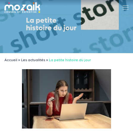
Passer au contenu
Me
La petite histoire du jour
Accueil
»
Les actualités
»
La petite histoire du jour