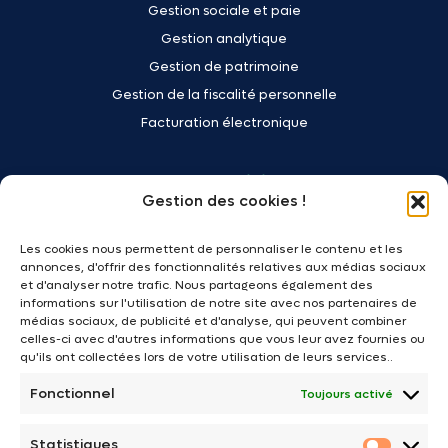
Gestion sociale et paie
Gestion analytique
Gestion de patrimoine
Gestion de la fiscalité personnelle
Facturation électronique
Votre activité
Gestion des cookies !
Commerçants - Artisans
Les cookies nous permettent de personnaliser le contenu et les
Transport - Logistique
annonces, d'offrir des fonctionnalités relatives aux médias sociaux
Professionnels du bâtiment
et d'analyser notre trafic. Nous partageons également des
informations sur l'utilisation de notre site avec nos partenaires de
Cafés - Hôtels - Restaurants
médias sociaux, de publicité et d'analyse, qui peuvent combiner
Immobilier
celles-ci avec d'autres informations que vous leur avez fournies ou
qu'ils ont collectées lors de votre utilisation de leurs services..
Professions libérales
Fonctionnel
Toujours activé
Associations
Franchises - Réseaux
Statistiques